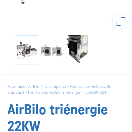
Fournaises AirBilo (kits complets)
>
Fournaises AirBilo taille
standard
>
Fournaises AirBilo Tri-énergie
>
[LS6530fb24]
AirBilo triénergie
22KW