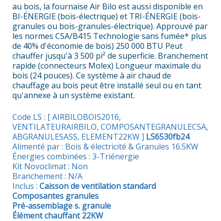
au bois, la fournaise Air Bilo est aussi disponible en
BI-ÉNERGIE (bois-électrique) et TRI-ÉNERGIE (bois-
granules ou bois-granules-électrique). Approuvé par
les normes CSA/B415 Technologie sans fumée* plus
de 40% d'économie de bois) 250 000 BTU Peut
chauffer jusqu'à 3 500 pi² de superficie. Branchement
rapide (connecteurs Molex) Longueur maximale du
bois (24 pouces). Ce système à air chaud de
chauffage au bois peut être installé seul ou en tant
qu'annexe à un système existant.
Code LS : [ AIRBILOBOIS2016,
VENTILATEURAIRBILO, COMPOSANTEGRANULECSA,
ABGRANULESASS, ELEMENT22KW ]
LS6530fb24
Alimenté par : Bois & électricité & Granules 16.5KW
Énergies combinées : 3-Triénergie
Kit Novoclimat : Non
Branchement : N/A
Inclus :
Caisson de ventilation standard
Composantes granules
Pré-assemblage s. granule
Élément chauffant 22KW