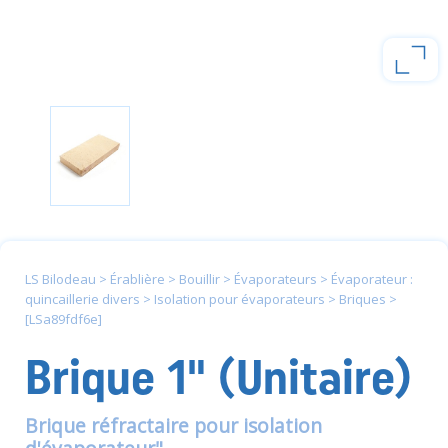
LS Bilodeau
>
Érablière
>
Bouillir
>
Évaporateurs
>
Évaporateur :
quincaillerie divers
>
Isolation pour évaporateurs
>
Briques
>
[LSa89fdf6e]
Brique 1" (Unitaire)
Brique réfractaire pour isolation