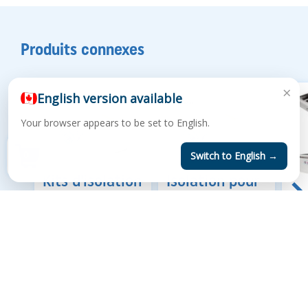
Produits connexes
×
English version available
Your browser appears to be set to English.
0
Switch to English →
Kits d'isolation
Isolation pour
du feu
évaporateurs
Se
EN
d'évaporateur
Briques, laines,
d'
0
vermiculite, ciment &
Tout ce dont vous
Pan
autres
avez besoin pour
port
isoler et briqueler
votre feu